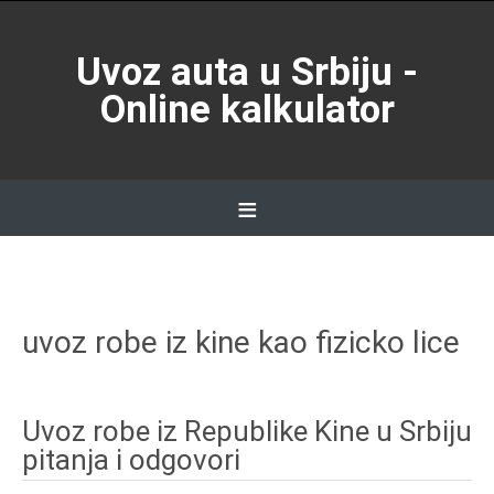
Skip
to
Uvoz auta u Srbiju -
content
Online kalkulator
≡
Skip
to
content
uvoz robe iz kine kao fizicko lice
Uvoz robe iz Republike Kine u Srbiju
pitanja i odgovori