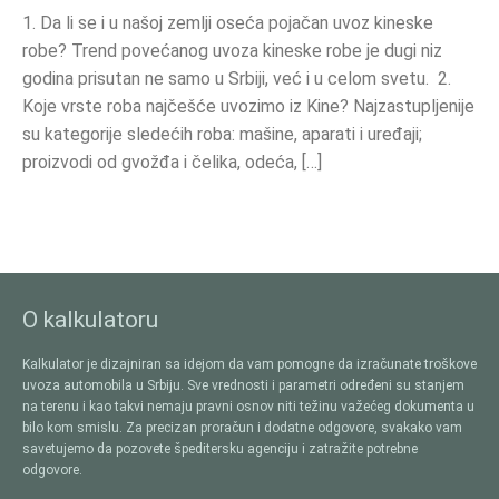
1. Da li se i u našoj zemlji oseća pojačan uvoz kineske
robe? Trend povećanog uvoza kineske robe je dugi niz
godina prisutan ne samo u Srbiji, već i u celom svetu. 2.
Koje vrste roba najčešće uvozimo iz Kine? Najzastupljenije
su kategorije sledećih roba: mašine, aparati i uređaji;
proizvodi od gvožđa i čelika, odeća, […]
O kalkulatoru
Kalkulator je dizajniran sa idejom da vam pomogne da izračunate troškove
uvoza automobila u Srbiju. Sve vrednosti i parametri određeni su stanjem
na terenu i kao takvi nemaju pravni osnov niti težinu važećeg dokumenta u
bilo kom smislu. Za precizan proračun i dodatne odgovore, svakako vam
savetujemo da pozovete špeditersku agenciju i zatražite potrebne
odgovore.