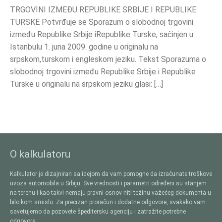
TRGOVINI IZMEĐU REPUBLIKE SRBIJE I REPUBLIKE
TURSKE Potvrđuje se Sporazum o slobodnoj trgovini
između Republike Srbije iRepublike Turske, saĉinjen u
Istanbulu 1. juna 2009. godine u originalu na
srpskom,turskom i engleskom jeziku. Tekst Sporazuma o
slobodnoj trgovini između Republike Srbije i Republike
Turske u originalu na srpskom jeziku glasi: […]
O kalkulatoru
Kalkulator je dizajniran sa idejom da vam pomogne da izračunate troškove
uvoza automobila u Srbiju. Sve vrednosti i parametri određeni su stanjem
na terenu i kao takvi nemaju pravni osnov niti težinu važećeg dokumenta u
bilo kom smislu. Za precizan proračun i dodatne odgovore, svakako vam
savetujemo da pozovete špeditersku agenciju i zatražite potrebne
odgovore.