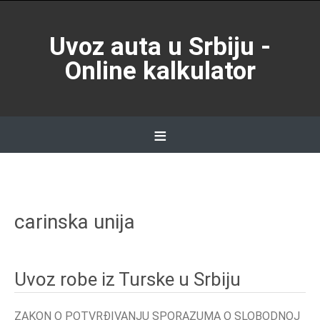
Skip
to
Uvoz auta u Srbiju -
content
Online kalkulator
≡
Skip
to
content
carinska unija
Uvoz robe iz Turske u Srbiju
ZAKON O POTVRĐIVANJU SPORAZUMA O SLOBODNOJ